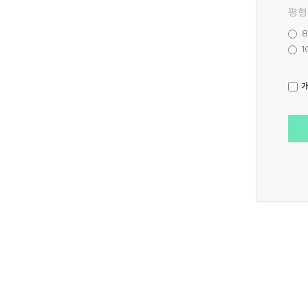
평형
1
개